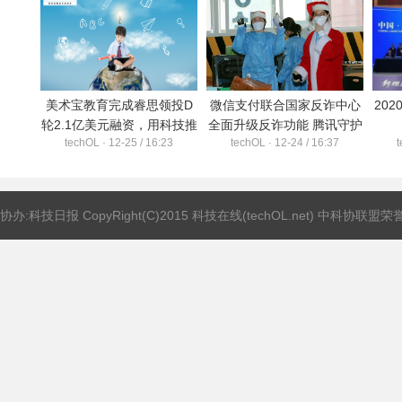
美术宝教育完成睿思领投D
微信支付联合国家反诈中心
20
轮2.1亿美元融资，用科技推
全面升级反诈功能 腾讯守护
techOL · 12-25 / 16:23
techOL · 12-24 / 16:37
t
动艺术进步
者计划用科技防范网络黑产
协办:科技日报 CopyRight(C)2015 科技在线(techOL.net) 中科协联盟