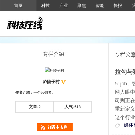
首页
科技
产业
聚焦
智能
快报
拉勾与
庐陵子村
51jo
网人眼中
作者介绍
：一个营销者。
司则正
文章:
人气:
2
513
重新定
这个行
媒体