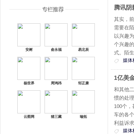
腾讯阴
其实，
需要在
以兴趣
个兴趣的
安树
俞永福
易北辰
式。陌
媒体
1亿美
杨世界
周鸿祎
邹正康
和其他
惯的处
100个
车的各
云图网
猪三藏
喻拓
利益诉
媒体