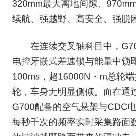
320mm最大离地间隙、970
续航、强越野、高安全、强脱
在连续交叉轴科目中，G70
电控牙嵌式差速锁与能量中锁
100ms，超16000N・m总
轮，车身无明显侧倾。而在通
G700配备的空气悬架与CD
每秒千次的频率实时采集路面