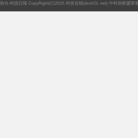
协办:科技日报 CopyRight(C)2015 科技在线(techOL.net) 中科协联盟