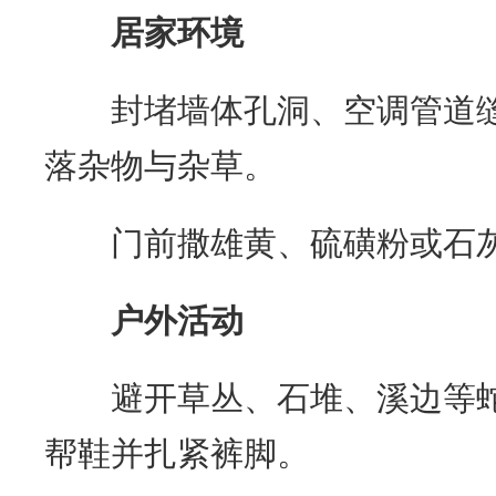
居家环境
封堵墙体孔洞、空调管道缝
落杂物与杂草。
门前撒雄黄、硫磺粉或石灰
户外活动
避开草丛、石堆、溪边等蛇
帮鞋并扎紧裤脚。